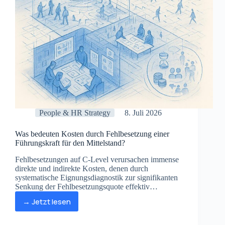
People & HR Strategy
8. Juli 2026
Was bedeuten Kosten durch Fehlbesetzung einer
Führungskraft für den Mittelstand?
Fehlbesetzungen auf C-Level verursachen immense
direkte und indirekte Kosten, denen durch
systematische Eignungsdiagnostik zur signifikanten
Senkung der Fehlbesetzungsquote effektiv
entgegengewirkt werden kann.
→ Jetzt lesen
Was
bedeuten