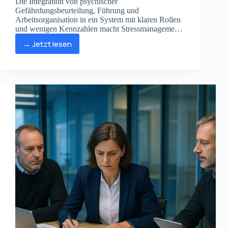
Die Integration von psychischer
Gefährdungsbeurteilung, Führung und
Arbeitsorganisation in ein System mit klaren Rollen
und wenigen Kennzahlen macht Stressmanagement
und Resilienz messbar wirksam und
→ Jetzt lesen
Gesundheitsarbeit bis 2030 zum Wettbewerbsfaktor.
Warum
ist
Strategisches
BGM
für
mentale
Gesundheit
und
ROI
wichtig?