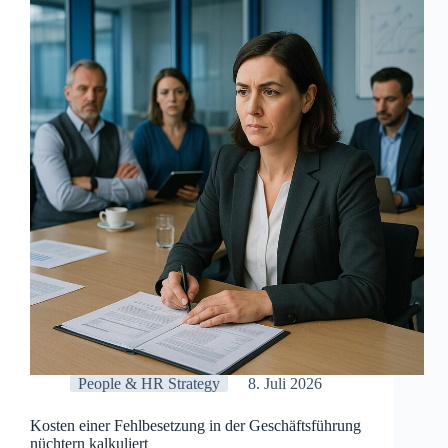
bei
der
Geschäftsführerbesetzung
objektiv
bewerten?
People & HR Strategy
8. Juli 2026
Kosten einer Fehlbesetzung in der Geschäftsführung
nüchtern kalkuliert