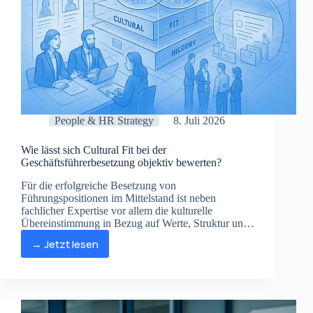
People & HR Strategy
8. Juli 2026
Wie lässt sich Cultural Fit bei der
Geschäftsführerbesetzung objektiv bewerten?
Für die erfolgreiche Besetzung von
Führungspositionen im Mittelstand ist neben
fachlicher Expertise vor allem die kulturelle
Übereinstimmung in Bezug auf Werte, Struktur und
Vision entscheidend für die langfristige Wirksamkeit.
→ Jetzt lesen
Wie
lässt
sich
Cultural
Fit