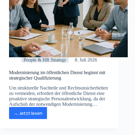
People & HR Strategy
8. Juli 2026
Modernisierung im öffentlichen Dienst beginnt mit
strategischer Qualifizierung
Um strukturelle Nachteile und Rechtsunsicherheiten
zu vermeiden, erfordert der öffentliche Dienst eine
proaktive strategische Personalentwicklung, da der
Aufschub der notwendigen Modernisierung
angesichts von Digitalisierung und
→ Jetzt lesen
Fachkräftemangel den entscheidenden Kostenfaktor
Modernisierung
darstellt.
im
öffentlichen
Dienst