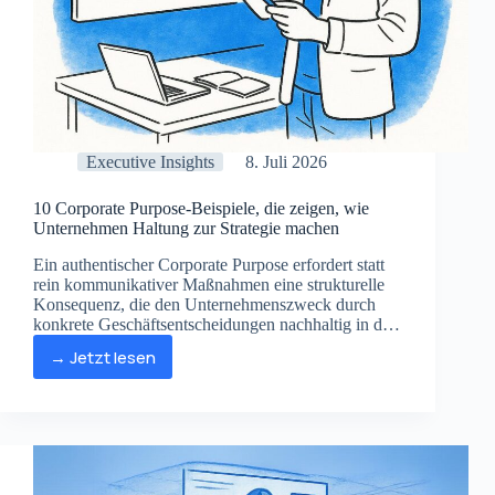
Executive Insights
8. Juli 2026
10 Corporate Purpose-Beispiele, die zeigen, wie
Unternehmen Haltung zur Strategie machen
Ein authentischer Corporate Purpose erfordert statt
rein kommunikativer Maßnahmen eine strukturelle
Konsequenz, die den Unternehmenszweck durch
konkrete Geschäftsentscheidungen nachhaltig in der
Kernstrategie verankert.
→ Jetzt lesen
10
Corporate
Purpose-
Beispiele,
die
zeigen,