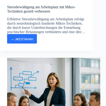
Stressbewältigung am Arbeitsplatz mit Mikro-
Techniken gezielt verbessern
Effektive Stressbewältigung am Arbeitsplatz erfolgt
durch neurobiologisch fundierte Mikro-Techniken,
die durch kurze Unterbrechungen die Entstehung
psychischer Belastungen verhindern und eine direkte
Erholung im stressigen Alltag ermöglichen.
→ Jetzt lesen
Stressbewältigung
am
Arbeitsplatz
mit
Mikro-
Techniken
gezielt
verbessern