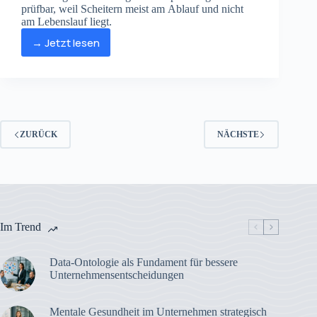
prüfbar, weil Scheitern meist am Ablauf und nicht
am Lebenslauf liegt.
→ Jetzt lesen
Wie
funktioniert
ein
Executive
Search
Prozess
ZURÜCK
NÄCHSTE
im
Mittelstand?
Im Trend
Data-Ontologie als Fundament für bessere
Unternehmensentscheidungen
Mentale Gesundheit im Unternehmen strategisch