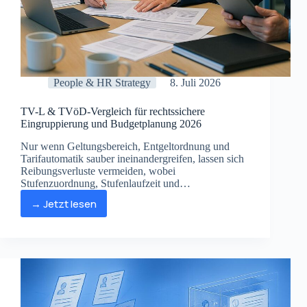
People & HR Strategy
8. Juli 2026
TV-L & TVöD-Vergleich für rechtssichere
Eingruppierung und Budgetplanung 2026
Nur wenn Geltungsbereich, Entgeltordnung und
Tarifautomatik sauber ineinandergreifen, lassen sich
Reibungsverluste vermeiden, wobei
Stufenzuordnung, Stufenlaufzeit und
Jahressonderzahlung als dokumentierbare
→ Jetzt lesen
Prüfgrößen das Jahresbudget stärker prägen als oft
TV-
angenommen.
L
&
TVöD-
Vergleich
für
rechtssichere