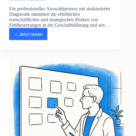
Ein professioneller Auswahlprozess mit strukturierter
Diagnostik minimiert die erheblichen
wirtschaftlichen und strategischen Risiken von
Fehlbesetzungen in der Geschäftsführung und senkt
deren Quote signifikant auf unter sechs Prozent.
→ Jetzt lesen
Kosten
einer
Fehlbesetzung
in
der
Geschäftsführung
nüchtern
kalkuliert