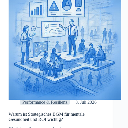
wie
Unternehmen
Haltung
zur
Strategie
machen
Performance & Resilienz
8. Juli 2026
Warum ist Strategisches BGM für mentale
Gesundheit und ROI wichtig?