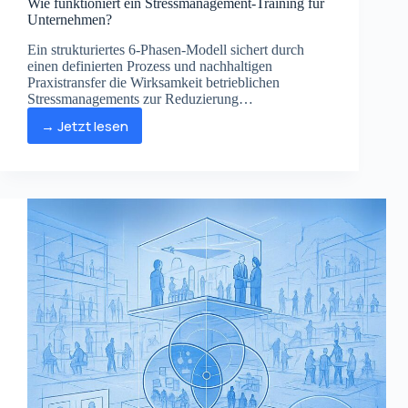
Wie funktioniert ein Stressmanagement-Training für
Unternehmen?
Ein strukturiertes 6-Phasen-Modell sichert durch
einen definierten Prozess und nachhaltigen
Praxistransfer die Wirksamkeit betrieblichen
Stressmanagements zur Reduzierung
belastungsbedingter Kosten.
→ Jetzt lesen
Wie
funktioniert
ein
Stressmanagement-
Training
für
Unternehmen?