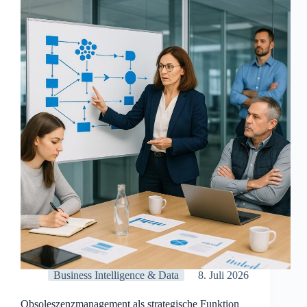
Mittelstand
für
einen
stabilen
Führungswechsel?
Business Intelligence & Data
8. Juli 2026
Obsoleszenzmanagement als strategische Funktion