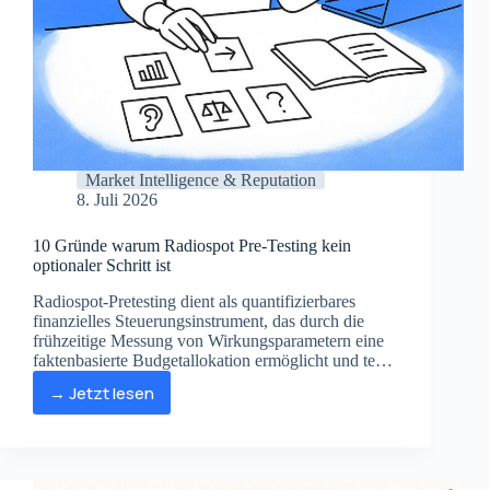
Market Intelligence & Reputation
8. Juli 2026
10 Gründe warum Radiospot Pre-Testing kein
optionaler Schritt ist
Radiospot-Pretesting dient als quantifizierbares
finanzielles Steuerungsinstrument, das durch die
frühzeitige Messung von Wirkungsparametern eine
faktenbasierte Budgetallokation ermöglicht und teure
Fehlentscheidungen vermeidet.
→ Jetzt lesen
10
Gründe
warum
Radiospot