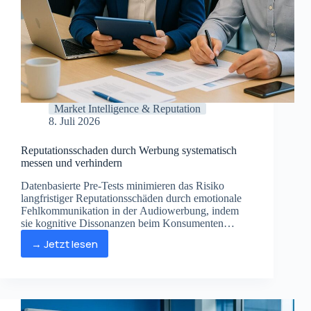
Market Intelligence & Reputation
8. Juli 2026
Reputationsschaden durch Werbung systematisch
messen und verhindern
Datenbasierte Pre-Tests minimieren das Risiko
langfristiger Reputationsschäden durch emotionale
Fehlkommunikation in der Audiowerbung, indem
sie kognitive Dissonanzen beim Konsumenten
bereits im Kreativprozess strukturell verhindern.
→ Jetzt lesen
Reputationsschaden
durch
Werbung
systematisch
messen