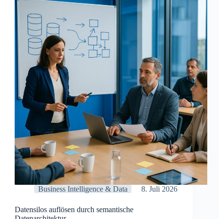
und
verhindern
Business Intelligence & Data
8. Juli 2026
Datensilos auflösen durch semantische
Datenarchitektur