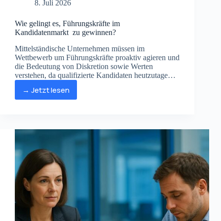
8. Juli 2026
Wie gelingt es, Führungskräfte im
Kandidatenmarkt zu gewinnen?
Mittelständische Unternehmen müssen im
Wettbewerb um Führungskräfte proaktiv agieren und
die Bedeutung von Diskretion sowie Werten
verstehen, da qualifizierte Kandidaten heutzutage
aus einer Position der Stärke heraus entscheiden.
→ Jetzt lesen
Wie
gelingt
es,
Führungskräfte
im
Kandidatenmarkt zu
gewinnen?