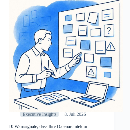
Pre-
Testing
kein
optionaler
Schritt
ist
Executive Insights
8. Juli 2026
10 Warnsignale, dass Ihre Datenarchitektur