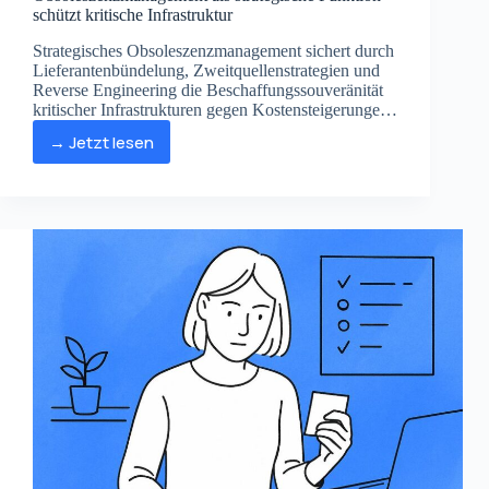
schützt kritische Infrastruktur
Strategisches Obsoleszenzmanagement sichert durch
Lieferantenbündelung, Zweitquellenstrategien und
Reverse Engineering die Beschaffungssouveränität
kritischer Infrastrukturen gegen Kostensteigerungen
sowie Ausfallrisiken ab.
→ Jetzt lesen
Obsoleszenzmanagement
als
strategische
Funktion
schützt
kritische
Infrastruktur