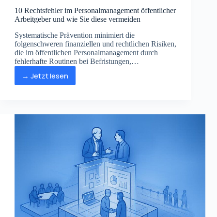
10 Rechtsfehler im Personalmanagement öffentlicher
Arbeitgeber und wie Sie diese vermeiden
Systematische Prävention minimiert die
folgenschweren finanziellen und rechtlichen Risiken,
die im öffentlichen Personalmanagement durch
fehlerhafte Routinen bei Befristungen,
Eingruppierungen oder Kündigungen entstehen.
→ Jetzt lesen
10
Rechtsfehler
im
Personalmanagement
öffentlicher
Arbeitgeber
und
wie
Sie
diese
vermeiden