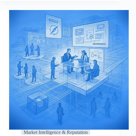
im
Mittelstand
professionell
umsetzen
Market Intelligence & Reputation