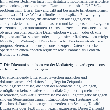
Ein häufiges Bedenken lautet, KI-gestützte Emotionsanalyse erfordere
personenbezogene biometrische Daten und sei deshalb DSGVO-
problematisch. Dieser Einwand trifft auf bestimmte Erhebungsformen
zu – etwa auf Live-Webcam-Studien ohne explizite Einwilligung –,
nicht aber auf Modelle, die ausschließlich auf aggregierten,
anonymisierten Trainingsdaten basieren und keine personenbezogenen
Einzelmessungen durchführen. Datenschutzrechtlich entscheidend ist,
ob neue personenbezogene Daten erhoben werden – oder ob eine
Prognose auf Basis bestehender, anonymisierter Referenzdaten erfolgt.
Modelle, die Wirkung auf Basis historischer Emotionsdatenbanken
prognostizieren, ohne neue personenbezogene Daten zu erheben,
operieren in einem anderen regulatorischen Rahmen als Echtzeit-
Biometrie-Systeme.
7. Die Erkenntnisse müssen vor der Mediafreigabe vorliegen – sonst
verlieren sie ihren Steuerungswert
Der entscheidende Unterschied zwischen nützlicher und
dokumentarischer Marktforschung liegt im Zeitpunkt.
Wirkungserkenntnisse, die nach der Mediaschaltung vorliegen,
ermöglichen keine kreative oder mediale Optimierung mehr – sie
beschreiben, was war. Erkenntnisse vor der Budgetfreigabe hingegen
sind ein Steuerungsinstrument: Emotionskurven, Heatmaps und
Benchmark-Daten können genutzt werden, um Schnitte, Tonalität,
Bildsprache oder Textführung gezielt anzupassen. Dieser Zeitpunkt-