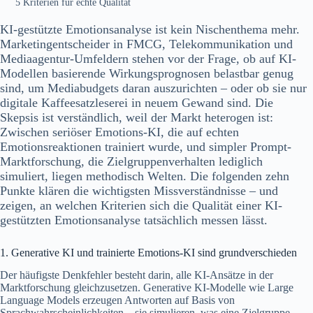
5 Kriterien für echte Qualität
KI-gestützte Emotionsanalyse ist kein Nischenthema mehr.
Marketingentscheider in FMCG, Telekommunikation und
Mediaagentur-Umfeldern stehen vor der Frage, ob auf KI-
Modellen basierende Wirkungsprognosen belastbar genug
sind, um Mediabudgets daran auszurichten – oder ob sie nur
digitale Kaffeesatzleserei in neuem Gewand sind. Die
Skepsis ist verständlich, weil der Markt heterogen ist:
Zwischen seriöser Emotions-KI, die auf echten
Emotionsreaktionen trainiert wurde, und simpler Prompt-
Marktforschung, die Zielgruppenverhalten lediglich
simuliert, liegen methodisch Welten. Die folgenden zehn
Punkte klären die wichtigsten Missverständnisse – und
zeigen, an welchen Kriterien sich die Qualität einer KI-
gestützten Emotionsanalyse tatsächlich messen lässt.
1. Generative KI und trainierte Emotions-KI sind grundverschieden
Der häufigste Denkfehler besteht darin, alle KI-Ansätze in der
Marktforschung gleichzusetzen. Generative KI-Modelle wie Large
Language Models erzeugen Antworten auf Basis von
Sprachwahrscheinlichkeiten – sie simulieren, was eine Zielgruppe