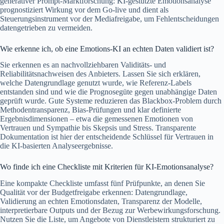
generativer Prompt-Marktforschung: KI-gestützte Emotionsanalyse
prognostiziert Wirkung vor dem Go-live und dient als
Steuerungsinstrument vor der Mediafreigabe, um Fehlentscheidungen
datengetrieben zu vermeiden.
Wie erkenne ich, ob eine Emotions-KI an echten Daten validiert ist?
Sie erkennen es an nachvollziehbaren Validitäts- und
Reliabilitätsnachweisen des Anbieters. Lassen Sie sich erklären,
welche Datengrundlage genutzt wurde, wie Referenz-Labels
entstanden sind und wie die Prognosegüte gegen unabhängige Daten
geprüft wurde. Gute Systeme reduzieren das Blackbox-Problem durch
Methodentransparenz, Bias-Prüfungen und klar definierte
Ergebnisdimensionen – etwa die gemessenen Emotionen von
Vertrauen und Sympathie bis Skepsis und Stress. Transparente
Dokumentation ist hier der entscheidende Schlüssel für Vertrauen in
die KI-basierten Analyseergebnisse.
Wo finde ich eine Checkliste mit Kriterien für KI-Emotionsanalyse?
Eine kompakte Checkliste umfasst fünf Prüfpunkte, an denen Sie
Qualität vor der Budgetfreigabe erkennen: Datengrundlage,
Validierung an echten Emotionsdaten, Transparenz der Modelle,
interpretierbare Outputs und der Bezug zur Werbewirkungsforschung.
Nutzen Sie die Liste, um Angebote von Dienstleistern strukturiert zu