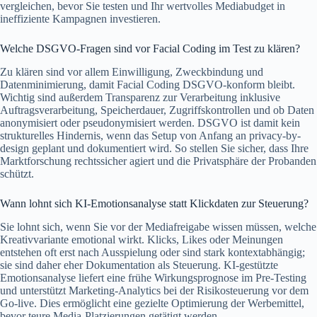
vergleichen, bevor Sie testen und Ihr wertvolles Mediabudget in
ineffiziente Kampagnen investieren.
Welche DSGVO-Fragen sind vor Facial Coding im Test zu klären?
Zu klären sind vor allem Einwilligung, Zweckbindung und
Datenminimierung, damit Facial Coding DSGVO-konform bleibt.
Wichtig sind außerdem Transparenz zur Verarbeitung inklusive
Auftragsverarbeitung, Speicherdauer, Zugriffskontrollen und ob Daten
anonymisiert oder pseudonymisiert werden. DSGVO ist damit kein
strukturelles Hindernis, wenn das Setup von Anfang an privacy-by-
design geplant und dokumentiert wird. So stellen Sie sicher, dass Ihre
Marktforschung rechtssicher agiert und die Privatsphäre der Probanden
schützt.
Wann lohnt sich KI-Emotionsanalyse statt Klickdaten zur Steuerung?
Sie lohnt sich, wenn Sie vor der Mediafreigabe wissen müssen, welche
Kreativvariante emotional wirkt. Klicks, Likes oder Meinungen
entstehen oft erst nach Ausspielung oder sind stark kontextabhängig;
sie sind daher eher Dokumentation als Steuerung. KI-gestützte
Emotionsanalyse liefert eine frühe Wirkungsprognose im Pre-Testing
und unterstützt Marketing-Analytics bei der Risikosteuerung vor dem
Go-live. Dies ermöglicht eine gezielte Optimierung der Werbemittel,
bevor teure Media-Platzierungen getätigt werden.