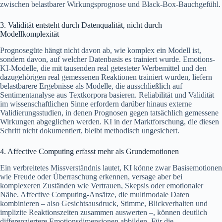
zwischen belastbarer Wirkungsprognose und Black-Box-Bauchgefühl.
3. Validität entsteht durch Datenqualität, nicht durch
Modellkomplexität
Prognosegüte hängt nicht davon ab, wie komplex ein Modell ist,
sondern davon, auf welcher Datenbasis es trainiert wurde. Emotions-
KI-Modelle, die mit tausenden real getesteter Werbemittel und den
dazugehörigen real gemessenen Reaktionen trainiert wurden, liefern
belastbarere Ergebnisse als Modelle, die ausschließlich auf
Sentimentanalyse aus Textkorpora basieren. Reliabilität und Validität
im wissenschaftlichen Sinne erfordern darüber hinaus externe
Validierungsstudien, in denen Prognosen gegen tatsächlich gemessene
Wirkungen abgeglichen werden. KI in der Marktforschung, die diesen
Schritt nicht dokumentiert, bleibt methodisch ungesichert.
4. Affective Computing erfasst mehr als Grundemotionen
Ein verbreitetes Missverständnis lautet, KI könne zwar Basisemotionen
wie Freude oder Überraschung erkennen, versage aber bei
komplexeren Zuständen wie Vertrauen, Skepsis oder emotionaler
Nähe. Affective Computing-Ansätze, die multimodale Daten
kombinieren – also Gesichtsausdruck, Stimme, Blickverhalten und
implizite Reaktionszeiten zusammen auswerten –, können deutlich
differenziertere Emotionsdimensionen abbilden. Für die