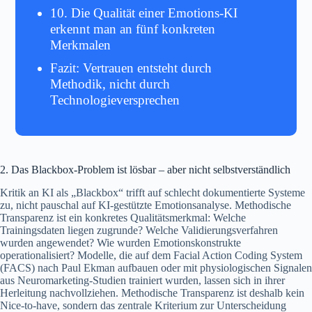
10. Die Qualität einer Emotions-KI
erkennt man an fünf konkreten
Merkmalen
Fazit: Vertrauen entsteht durch
Methodik, nicht durch
Technologieversprechen
2. Das Blackbox-Problem ist lösbar – aber nicht selbstverständlich
Kritik an KI als „Blackbox“ trifft auf schlecht dokumentierte Systeme
zu, nicht pauschal auf KI-gestützte Emotionsanalyse. Methodische
Transparenz ist ein konkretes Qualitätsmerkmal: Welche
Trainingsdaten liegen zugrunde? Welche Validierungsverfahren
wurden angewendet? Wie wurden Emotionskonstrukte
operationalisiert? Modelle, die auf dem Facial Action Coding System
(FACS) nach Paul Ekman aufbauen oder mit physiologischen Signalen
aus Neuromarketing-Studien trainiert wurden, lassen sich in ihrer
Herleitung nachvollziehen. Methodische Transparenz ist deshalb kein
Nice-to-have, sondern das zentrale Kriterium zur Unterscheidung