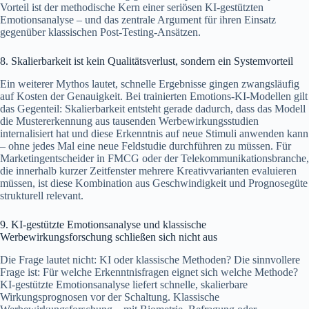
Vorteil ist der methodische Kern einer seriösen KI-gestützten
Emotionsanalyse – und das zentrale Argument für ihren Einsatz
gegenüber klassischen Post-Testing-Ansätzen.
8. Skalierbarkeit ist kein Qualitätsverlust, sondern ein Systemvorteil
Ein weiterer Mythos lautet, schnelle Ergebnisse gingen zwangsläufig
auf Kosten der Genauigkeit. Bei trainierten Emotions-KI-Modellen gilt
das Gegenteil: Skalierbarkeit entsteht gerade dadurch, dass das Modell
die Mustererkennung aus tausenden Werbewirkungsstudien
internalisiert hat und diese Erkenntnis auf neue Stimuli anwenden kann
– ohne jedes Mal eine neue Feldstudie durchführen zu müssen. Für
Marketingentscheider in FMCG oder der Telekommunikationsbranche,
die innerhalb kurzer Zeitfenster mehrere Kreativvarianten evaluieren
müssen, ist diese Kombination aus Geschwindigkeit und Prognosegüte
strukturell relevant.
9. KI-gestützte Emotionsanalyse und klassische
Werbewirkungsforschung schließen sich nicht aus
Die Frage lautet nicht: KI oder klassische Methoden? Die sinnvollere
Frage ist: Für welche Erkenntnisfragen eignet sich welche Methode?
KI-gestützte Emotionsanalyse liefert schnelle, skalierbare
Wirkungsprognosen vor der Schaltung. Klassische