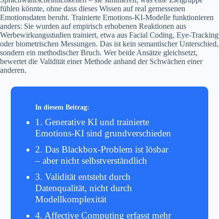
fühlen könnte, ohne dass dieses Wissen auf real gemessenen
Emotionsdaten beruht. Trainierte Emotions-KI-Modelle funktionieren
anders: Sie wurden auf empirisch erhobenen Reaktionen aus
Werbewirkungsstudien trainiert, etwa aus Facial Coding, Eye-Tracking
oder biometrischen Messungen. Das ist kein semantischer Unterschied,
sondern ein methodischer Bruch. Wer beide Ansätze gleichsetzt,
bewertet die Validität einer Methode anhand der Schwächen einer
anderen.
1. Generative KI und trainierte
Emotions-KI sind grundverschieden
2. Das Blackbox-Problem ist lösbar
– aber nicht selbstverständlich
3. Validität entsteht durch
Datenqualität, nicht durch
Modellkomplexität
4. Affective Computing erfasst mehr